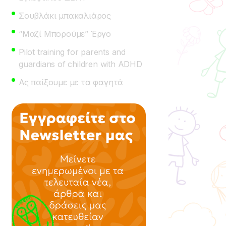
Σουβλάκι μπακαλιάρος
“Μαζί Μπορούμε” Έργο
Pilot training for parents and
guardians of children with ADHD
Ας παίξουμε με τα φαγητά