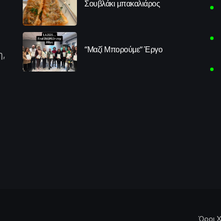
Σουβλάκι μπακαλιάρος
“Μαζί Μπορούμε” Έργο
η,
Όροι Χ