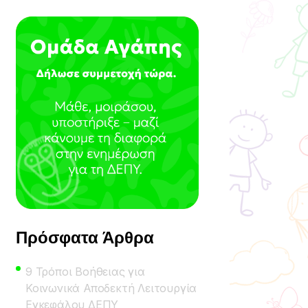
Πρόσφατα Άρθρα
9 Τρόποι Βοήθειας για
Κοινωνικά Αποδεκτή Λειτουργία
Εγκεφάλου ΔΕΠΥ