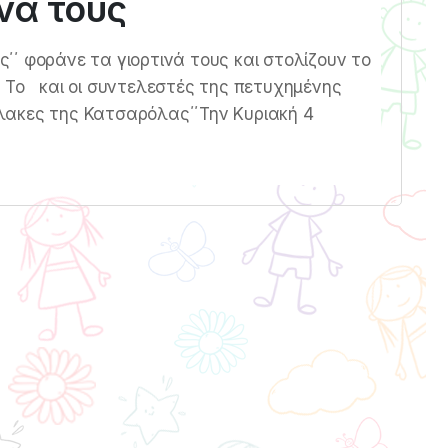
νά τους
΄ φοράνε τα γιορτινά τους και στολίζουν το
Το και οι συντελεστές της πετυχημένης
λακες της Κατσαρόλας΄΄Την Κυριακή 4