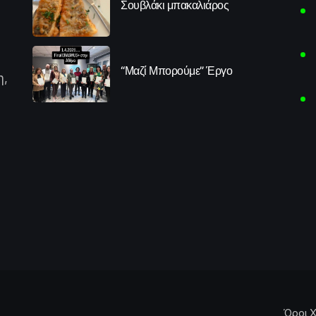
Σουβλάκι μπακαλιάρος
“Μαζί Μπορούμε” Έργο
η,
Όροι Χ