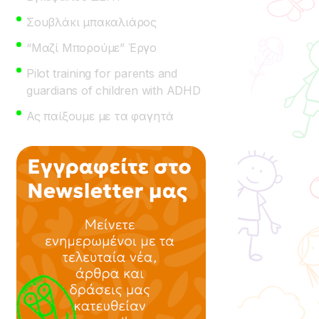
Σουβλάκι μπακαλιάρος
“Μαζί Μπορούμε” Έργο
Pilot training for parents and
guardians of children with ADHD
Ας παίξουμε με τα φαγητά