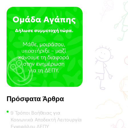
Πρόσφατα Άρθρα
9 Τρόποι Βοήθειας για
Κοινωνικά Αποδεκτή Λειτουργία
Εγκεφάλου ΔΕΠΥ