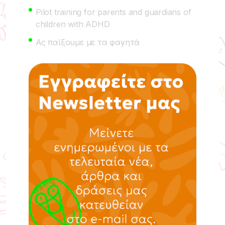
Pilot training for parents and guardians of
children with ADHD
Ας παίξουμε με τα φαγητά