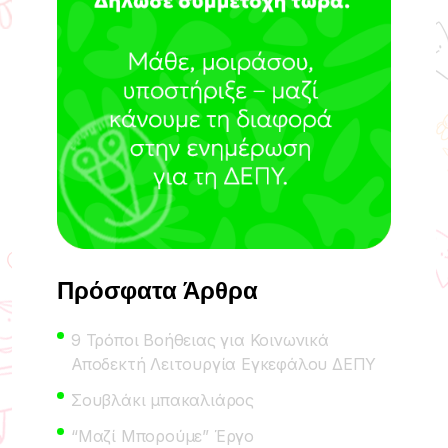
Πρόσφατα Άρθρα
9 Τρόποι Βοήθειας για Κοινωνικά
Αποδεκτή Λειτουργία Εγκεφάλου ΔΕΠΥ
Σουβλάκι μπακαλιάρος
“Μαζί Μπορούμε” Έργο