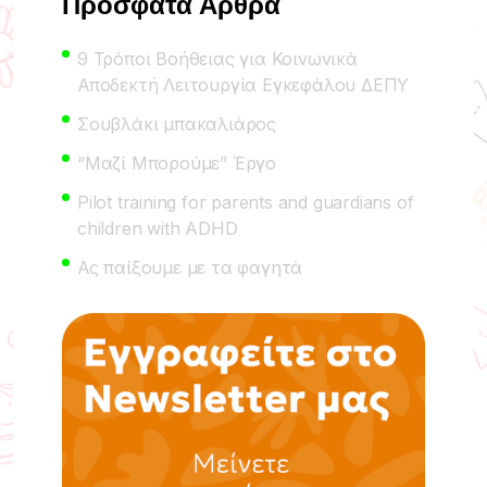
Πρόσφατα Άρθρα
9 Τρόποι Βοήθειας για Κοινωνικά
Αποδεκτή Λειτουργία Εγκεφάλου ΔΕΠΥ
Σουβλάκι μπακαλιάρος
“Μαζί Μπορούμε” Έργο
Pilot training for parents and guardians of
children with ADHD
Ας παίξουμε με τα φαγητά