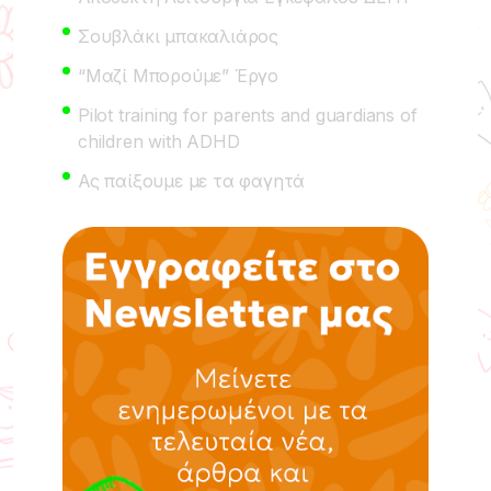
Σουβλάκι μπακαλιάρος
“Μαζί Μπορούμε” Έργο
Pilot training for parents and guardians of
children with ADHD
Ας παίξουμε με τα φαγητά