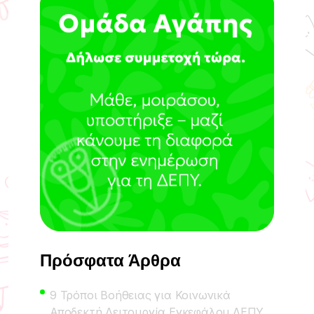
Πρόσφατα Άρθρα
9 Τρόποι Βοήθειας για Κοινωνικά
Αποδεκτή Λειτουργία Εγκεφάλου ΔΕΠΥ