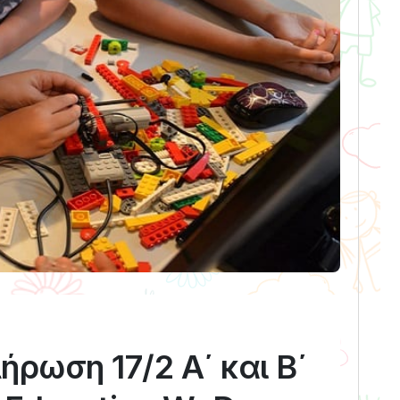
ρωση 17/2 Α΄ και Β΄