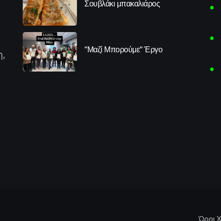
Σουβλάκι μπακαλιάρος
“Μαζί Μπορούμε” Έργο
η,
Όροι Χ