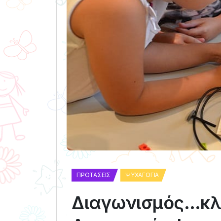
ΠΡΟΤΆΣΕΙΣ
ΨΥΧΑΓΩΓΊΑ
Διαγωνισμός…κλή