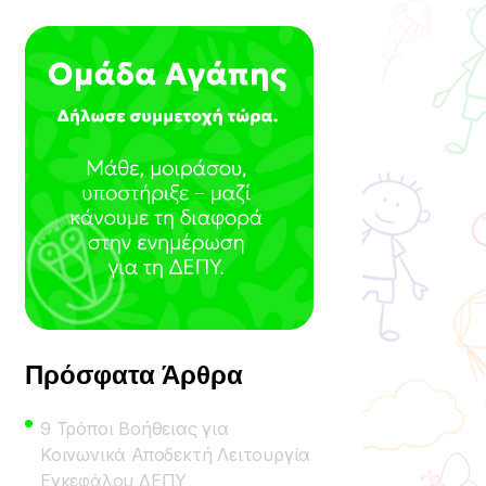
Πρόσφατα Άρθρα
9 Τρόποι Βοήθειας για
Κοινωνικά Αποδεκτή Λειτουργία
Εγκεφάλου ΔΕΠΥ