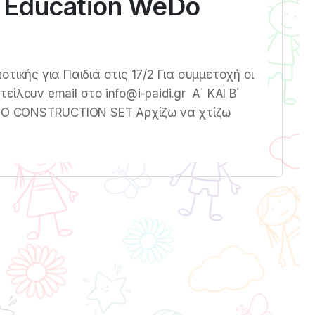
o Education WeDo
τικής για Παιδιά στις 17/2 Για συμμετοχή οι
ίλουν email στο info@i-paidi.gr Α΄ ΚΑΙ Β΄
O CONSTRUCTION SET Αρχίζω να χτίζω