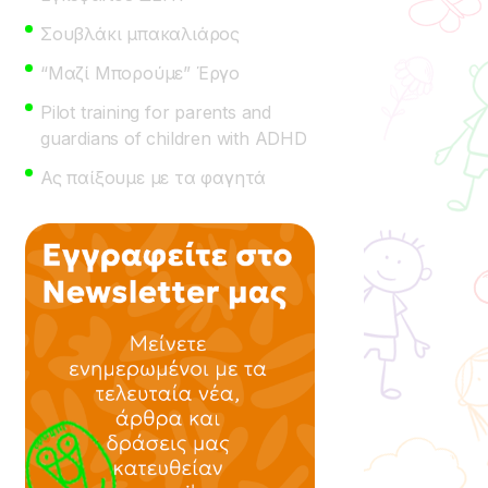
Σουβλάκι μπακαλιάρος
“Μαζί Μπορούμε” Έργο
Pilot training for parents and
guardians of children with ADHD
Ας παίξουμε με τα φαγητά