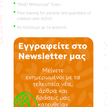
“Μαζί Μπορούμε” Έργο
Pilot training for parents and guardians of
children with ADHD
Ας παίξουμε με τα φαγητά