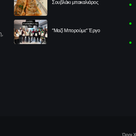
Σουβλάκι μπακαλιάρος
“Μαζί Μπορούμε” Έργο
η,
Όροι Χ