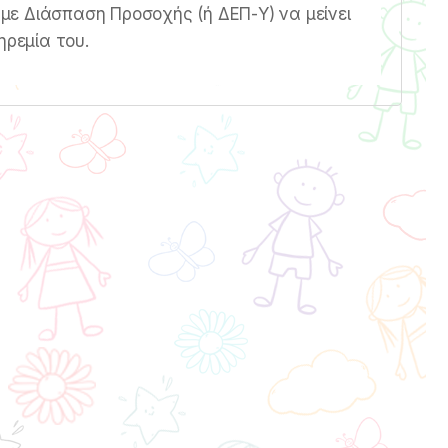
ί με Διάσπαση Προσοχής (ή ΔΕΠ-Υ) να μείνει
ηρεμία του.