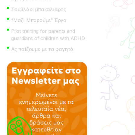
Σουβλάκι μπακαλιάρος
“Μαζί Μπορούμε” Έργο
Pilot training for parents and
guardians of children with ADHD
Ας παίξουμε με τα φαγητά