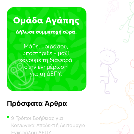
Πρόσφατα Άρθρα
9 Τρόποι Βοήθειας για
Κοινωνικά Αποδεκτή Λειτουργία
Εγκεφάλου ΔΕΠΥ