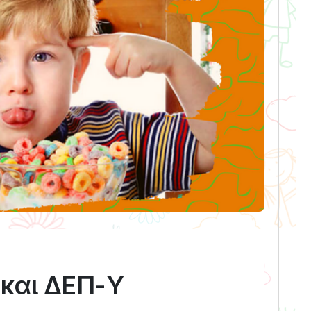
 και ΔΕΠ-Υ