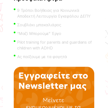
9 Τρόποι Βοήθειας για Κοινωνικά
Αποδεκτή Λειτουργία Εγκεφάλου ΔΕΠΥ
Σουβλάκι μπακαλιάρος
“Μαζί Μπορούμε” Έργο
Pilot training for parents and guardians of
children with ADHD
Ας παίξουμε με τα φαγητά