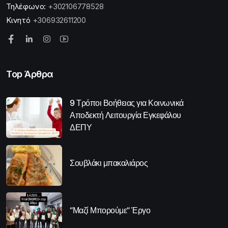
Τηλέφωνο:
+302106778528
Κινητό
+306932611200
Top Άρθρα
9 Τρόποι Βοήθειας για Κοινωνικά
Αποδεκτή Λειτουργία Εγκεφάλου
ΔΕΠΥ
Σουβλάκι μπακαλιάρος
“Μαζί Μπορούμε” Έργο