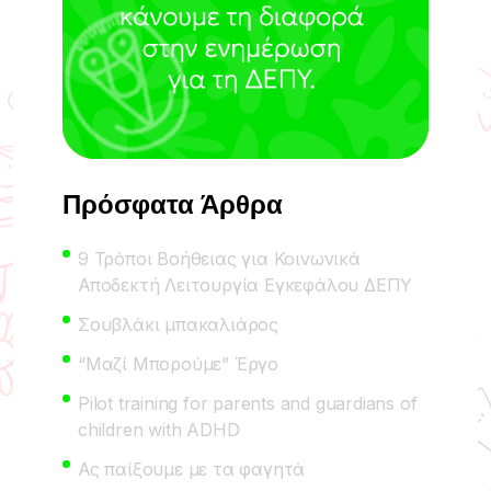
Πρόσφατα Άρθρα
9 Τρόποι Βοήθειας για Κοινωνικά
Αποδεκτή Λειτουργία Εγκεφάλου ΔΕΠΥ
Σουβλάκι μπακαλιάρος
“Μαζί Μπορούμε” Έργο
Pilot training for parents and guardians of
children with ADHD
Ας παίξουμε με τα φαγητά