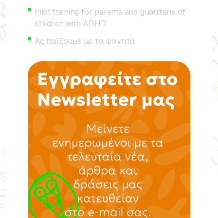
Pilot training for parents and guardians of
children with ADHD
Ας παίξουμε με τα φαγητά