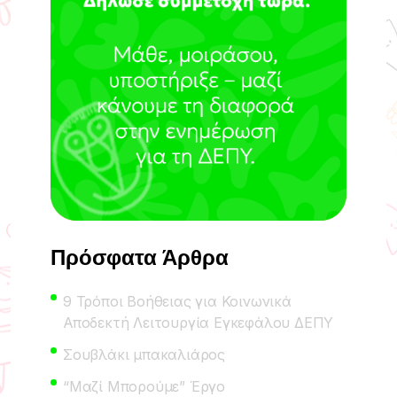
Πρόσφατα Άρθρα
9 Τρόποι Βοήθειας για Κοινωνικά
Αποδεκτή Λειτουργία Εγκεφάλου ΔΕΠΥ
Σουβλάκι μπακαλιάρος
“Μαζί Μπορούμε” Έργο