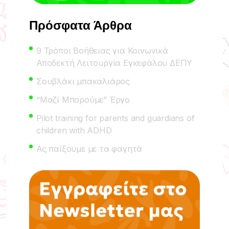
Πρόσφατα Άρθρα
9 Τρόποι Βοήθειας για Κοινωνικά
Αποδεκτή Λειτουργία Εγκεφάλου ΔΕΠΥ
Σουβλάκι μπακαλιάρος
“Μαζί Μπορούμε” Έργο
Pilot training for parents and guardians of
children with ADHD
Ας παίξουμε με τα φαγητά