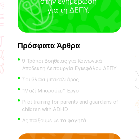
Πρόσφατα Άρθρα
9 Τρόποι Βοήθειας για Κοινωνικά
Αποδεκτή Λειτουργία Εγκεφάλου ΔΕΠΥ
Σουβλάκι μπακαλιάρος
“Μαζί Μπορούμε” Έργο
Pilot training for parents and guardians of
children with ADHD
Ας παίξουμε με τα φαγητά