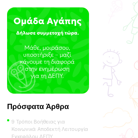
Πρόσφατα Άρθρα
9 Τρόποι Βοήθειας για
Κοινωνικά Αποδεκτή Λειτουργία
Εγκεφάλου ΔΕΠΥ