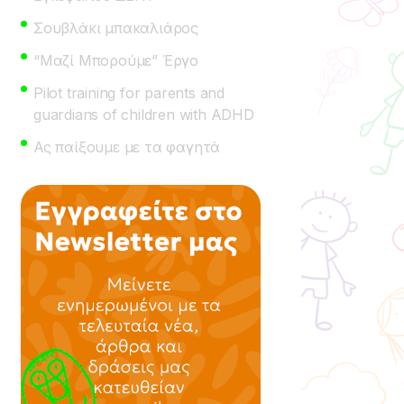
Σουβλάκι μπακαλιάρος
“Μαζί Μπορούμε” Έργο
Pilot training for parents and
guardians of children with ADHD
Ας παίξουμε με τα φαγητά