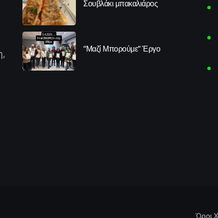
Σουβλάκι μπακαλιάρος
“Μαζί Μπορούμε” Έργο
η,
Όροι Χ