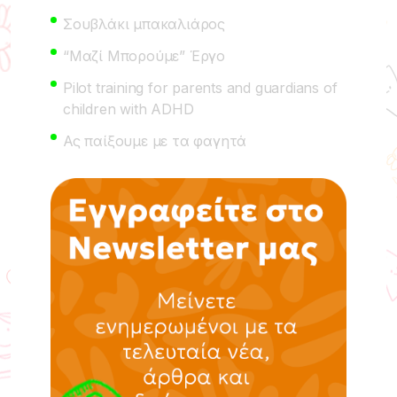
Σουβλάκι μπακαλιάρος
“Μαζί Μπορούμε” Έργο
Pilot training for parents and guardians of
children with ADHD
Ας παίξουμε με τα φαγητά