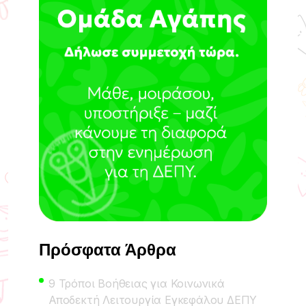
Πρόσφατα Άρθρα
9 Τρόποι Βοήθειας για Κοινωνικά
Αποδεκτή Λειτουργία Εγκεφάλου ΔΕΠΥ