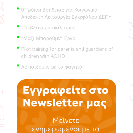
9 Τρόποι Βοήθειας για Κοινωνικά
Αποδεκτή Λειτουργία Εγκεφάλου ΔΕΠΥ
Σουβλάκι μπακαλιάρος
“Μαζί Μπορούμε” Έργο
Pilot training for parents and guardians of
children with ADHD
Ας παίξουμε με τα φαγητά