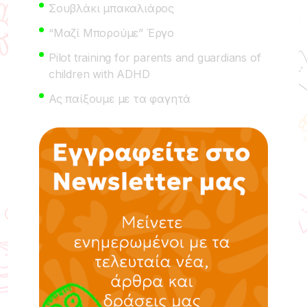
Σουβλάκι μπακαλιάρος
“Μαζί Μπορούμε” Έργο
Pilot training for parents and guardians of
children with ADHD
Ας παίξουμε με τα φαγητά