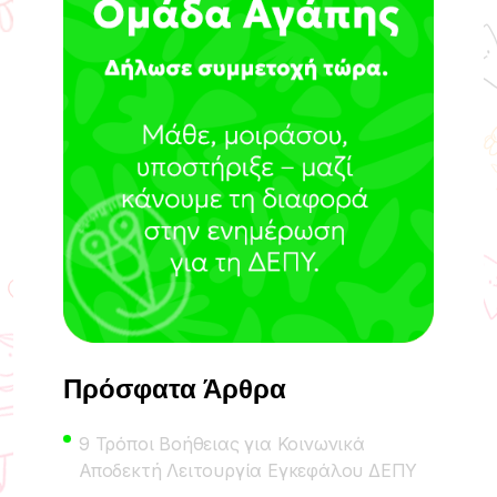
Πρόσφατα Άρθρα
9 Τρόποι Βοήθειας για Κοινωνικά
Αποδεκτή Λειτουργία Εγκεφάλου ΔΕΠΥ