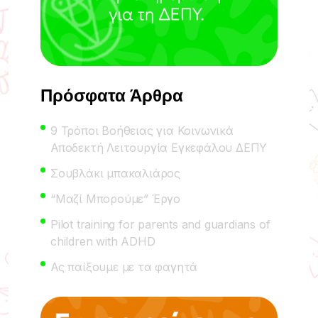
Πρόσφατα Άρθρα
9 Τρόποι Βοήθειας για Κοινωνικά
Αποδεκτή Λειτουργία Εγκεφάλου ΔΕΠΥ
Σουβλάκι μπακαλιάρος
“Μαζί Μπορούμε” Έργο
Pilot training for parents and guardians of
children with ADHD
Ας παίξουμε με τα φαγητά