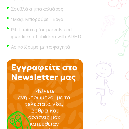
Σουβλάκι μπακαλιάρος
“Μαζί Μπορούμε” Έργο
Pilot training for parents and
guardians of children with ADHD
Ας παίξουμε με τα φαγητά