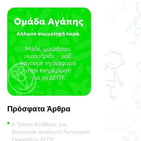
Πρόσφατα Άρθρα
9 Τρόποι Βοήθειας για
Κοινωνικά Αποδεκτή Λειτουργία
Εγκεφάλου ΔΕΠΥ