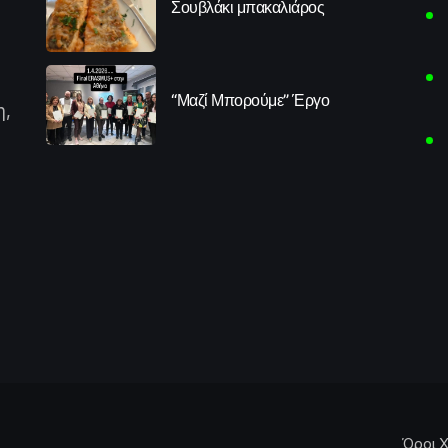
Σουβλάκι μπακαλιάρος
“Μαζί Μπορούμε” Έργο
η,
Όροι Χ