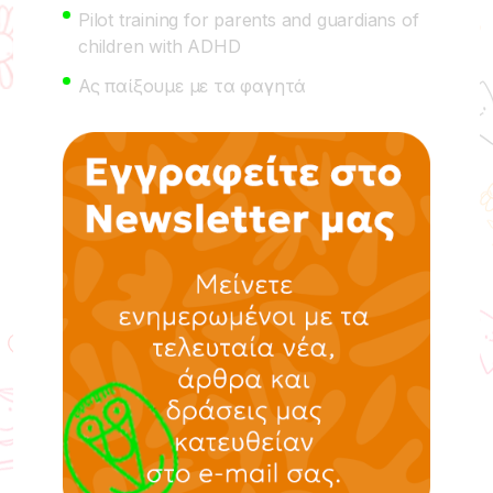
Pilot training for parents and guardians of
children with ADHD
Ας παίξουμε με τα φαγητά