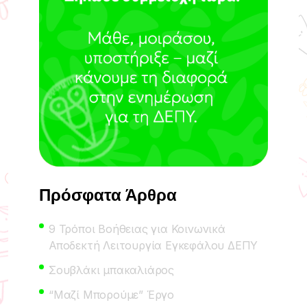
Πρόσφατα Άρθρα
9 Τρόποι Βοήθειας για Κοινωνικά
Αποδεκτή Λειτουργία Εγκεφάλου ΔΕΠΥ
Σουβλάκι μπακαλιάρος
“Μαζί Μπορούμε” Έργο