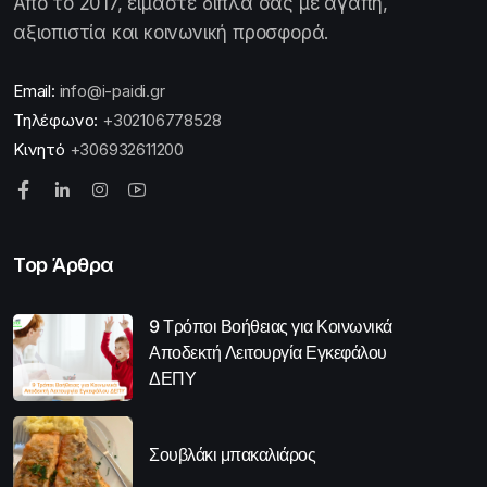
Από το 2017, είμαστε δίπλα σας με αγάπη,
αξιοπιστία και κοινωνική προσφορά.
Email:
info@i-paidi.gr
Τηλέφωνο:
+302106778528
Κινητό
+306932611200
Top Άρθρα
9 Τρόποι Βοήθειας για Κοινωνικά
Αποδεκτή Λειτουργία Εγκεφάλου
ΔΕΠΥ
Σουβλάκι μπακαλιάρος