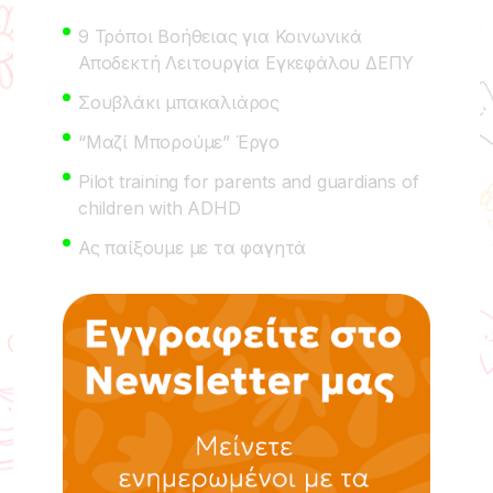
9 Τρόποι Βοήθειας για Κοινωνικά
Αποδεκτή Λειτουργία Εγκεφάλου ΔΕΠΥ
Σουβλάκι μπακαλιάρος
“Μαζί Μπορούμε” Έργο
Pilot training for parents and guardians of
children with ADHD
Ας παίξουμε με τα φαγητά