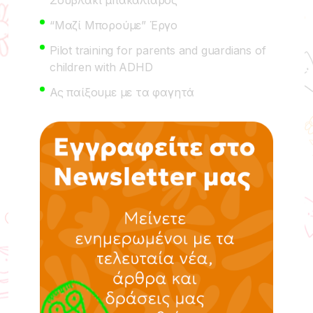
“Μαζί Μπορούμε” Έργο
Pilot training for parents and guardians of
children with ADHD
Ας παίξουμε με τα φαγητά