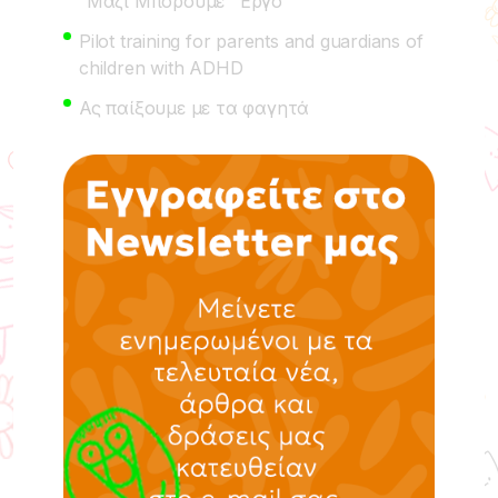
“Μαζί Μπορούμε” Έργο
Pilot training for parents and guardians of
children with ADHD
Ας παίξουμε με τα φαγητά