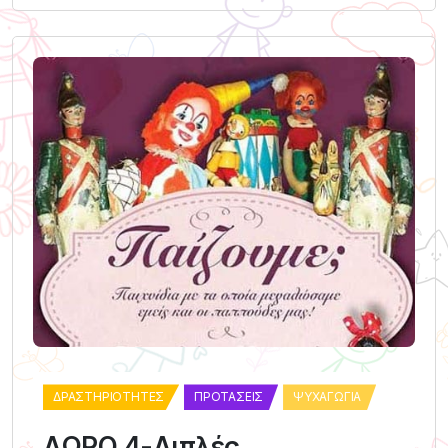
ΔΡΑΣΤΗΡΙΌΤΗΤΕΣ
ΠΡΟΤΆΣΕΙΣ
ΨΥΧΑΓΩΓΊΑ
ΔΩΡΟ 4-Διπλές