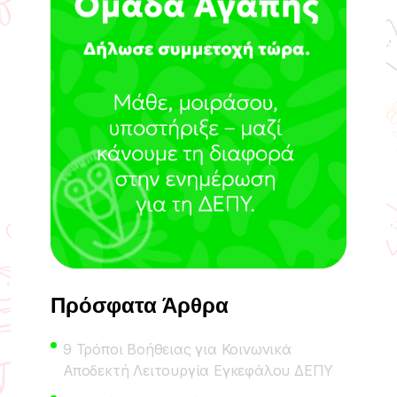
Πρόσφατα Άρθρα
9 Τρόποι Βοήθειας για Κοινωνικά
Αποδεκτή Λειτουργία Εγκεφάλου ΔΕΠΥ