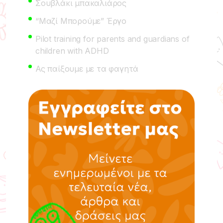
Σουβλάκι μπακαλιάρος
“Μαζί Μπορούμε” Έργο
Pilot training for parents and guardians of
children with ADHD
Ας παίξουμε με τα φαγητά