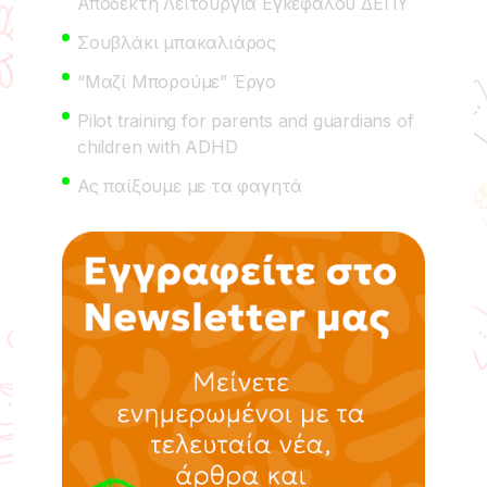
Αποδεκτή Λειτουργία Εγκεφάλου ΔΕΠΥ
Σουβλάκι μπακαλιάρος
“Μαζί Μπορούμε” Έργο
Pilot training for parents and guardians of
children with ADHD
Ας παίξουμε με τα φαγητά