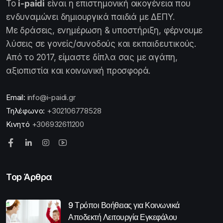
Το
i-paidi
είναι η επιστημονική οικογένεια που
ενδυναμώνει δημιουργικά παιδιά με ΔΕΠΥ.
Με δράσεις, ενημέρωση & υποστήριξη, φέρνουμε
λύσεις σε γονείς/συνοδούς και εκπαιδευτικούς.
Από το 2017, είμαστε δίπλα σας με αγάπη,
αξιοπιστία και κοινωνική προσφορά.
Email:
info@i-paidi.gr
Τηλέφωνο:
+302106778528
Κινητό
+306932611200
Top Άρθρα
9 Τρόποι Βοήθειας για Κοινωνικά
Αποδεκτή Λειτουργία Εγκεφάλου