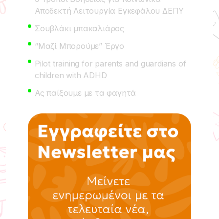
Αποδεκτή Λειτουργία Εγκεφάλου ΔΕΠΥ
Σουβλάκι μπακαλιάρος
“Μαζί Μπορούμε” Έργο
Pilot training for parents and guardians of
children with ADHD
Ας παίξουμε με τα φαγητά