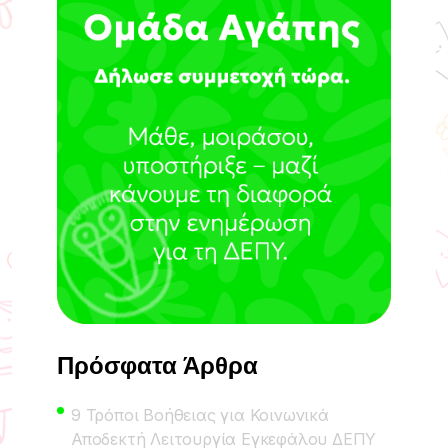
Πρόσφατα Άρθρα
9 Τρόποι Βοήθειας για Κοινωνικά
Αποδεκτή Λειτουργία Εγκεφάλου ΔΕΠΥ