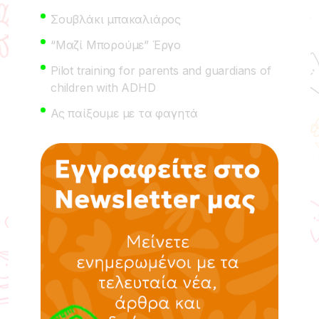
Σουβλάκι μπακαλιάρος
“Μαζί Μπορούμε” Έργο
Pilot training for parents and guardians of
children with ADHD
Ας παίξουμε με τα φαγητά