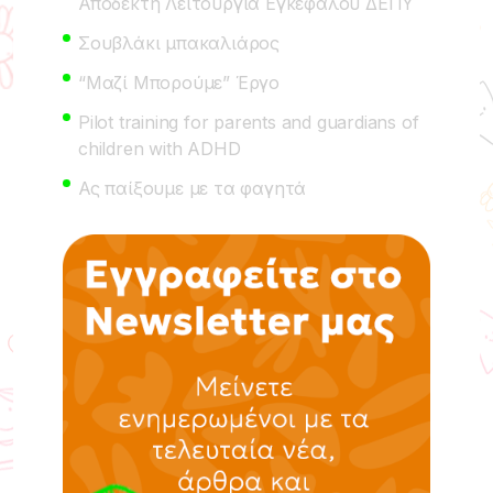
Αποδεκτή Λειτουργία Εγκεφάλου ΔΕΠΥ
Σουβλάκι μπακαλιάρος
“Μαζί Μπορούμε” Έργο
Pilot training for parents and guardians of
children with ADHD
Ας παίξουμε με τα φαγητά