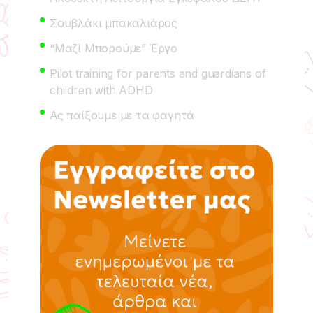
Σουβλάκι μπακαλιάρος
“Μαζί Μπορούμε” Έργο
Pilot training for parents and guardians of
children with ADHD
Ας παίξουμε με τα φαγητά