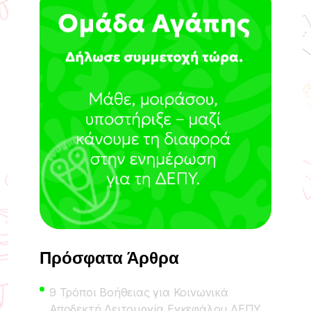
Πρόσφατα Άρθρα
9 Τρόποι Βοήθειας για Κοινωνικά
Αποδεκτή Λειτουργία Εγκεφάλου ΔΕΠΥ