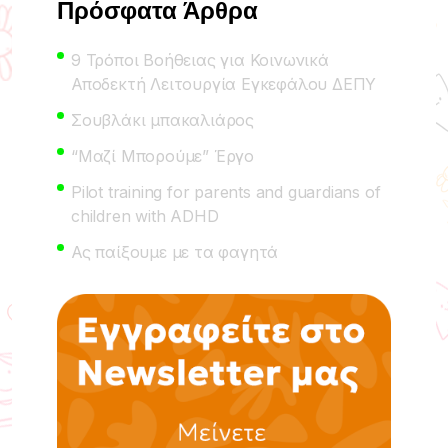
Πρόσφατα Άρθρα
9 Τρόποι Βοήθειας για Κοινωνικά
Αποδεκτή Λειτουργία Εγκεφάλου ΔΕΠΥ
Σουβλάκι μπακαλιάρος
“Μαζί Μπορούμε” Έργο
Pilot training for parents and guardians of
children with ADHD
Ας παίξουμε με τα φαγητά