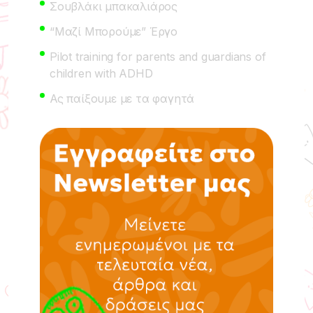
Σουβλάκι μπακαλιάρος
“Μαζί Μπορούμε” Έργο
Pilot training for parents and guardians of
children with ADHD
Ας παίξουμε με τα φαγητά