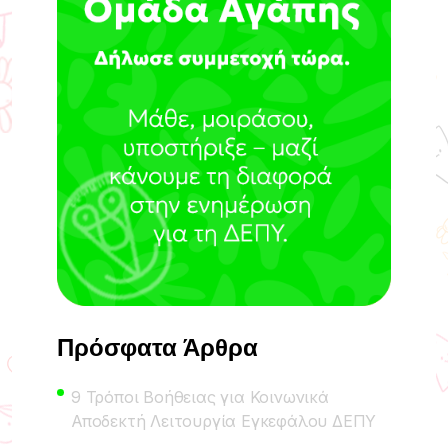
Πρόσφατα Άρθρα
9 Τρόποι Βοήθειας για Κοινωνικά
Αποδεκτή Λειτουργία Εγκεφάλου ΔΕΠΥ