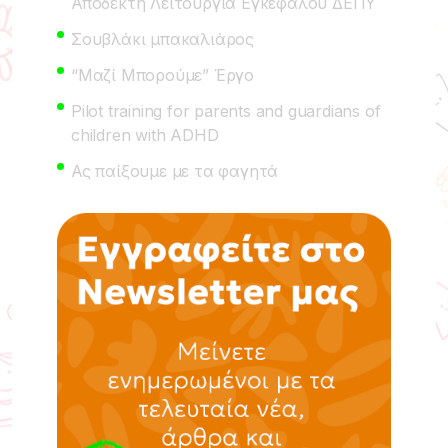
Αποδεκτή Λειτουργία Εγκεφάλου ΔΕΠΥ
Σουβλάκι μπακαλιάρος
“Μαζί Μπορούμε” Έργο
Pilot training for parents and guardians of
children with ADHD
Ας παίξουμε με τα φαγητά