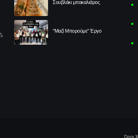
Σουβλάκι μπακαλιάρος
“Μαζί Μπορούμε” Έργο
η,
Όροι Χ