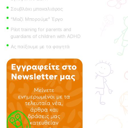
Σουβλάκι μπακαλιάρος
“Μαζί Μπορούμε” Έργο
Pilot training for parents and
guardians of children with ADHD
Ας παίξουμε με τα φαγητά