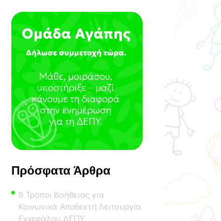
Πρόσφατα Άρθρα
9 Τρόποι Βοήθειας για
Κοινωνικά Αποδεκτή Λειτουργία
Εγκεφάλου ΔΕΠΥ