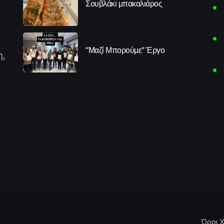
Σουβλάκι μπακαλιάρος
“Μαζί Μπορούμε” Έργο
η,
Όροι Χ