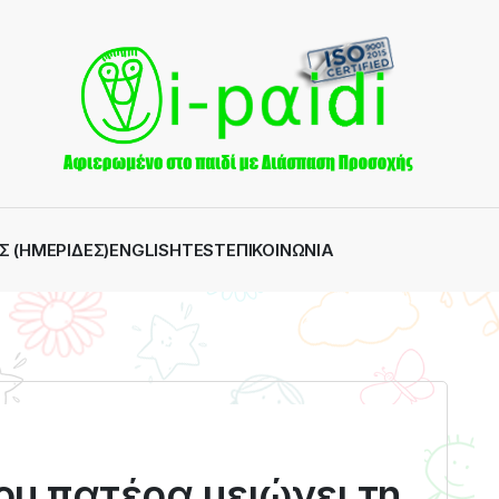
Σ (ΗΜΕΡΊΔΕΣ)
ENGLISH
TEST
ΕΠΙΚΟΙΝΩΝΊΑ
υ πατέρα μειώνει τη