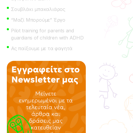
Σουβλάκι μπακαλιάρος
“Μαζί Μπορούμε” Έργο
Pilot training for parents and
guardians of children with ADHD
Ας παίξουμε με τα φαγητά