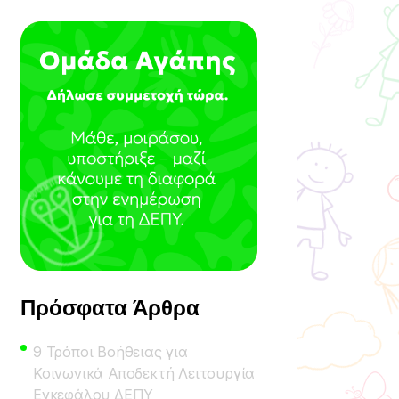
Πρόσφατα Άρθρα
9 Τρόποι Βοήθειας για
Κοινωνικά Αποδεκτή Λειτουργία
Εγκεφάλου ΔΕΠΥ