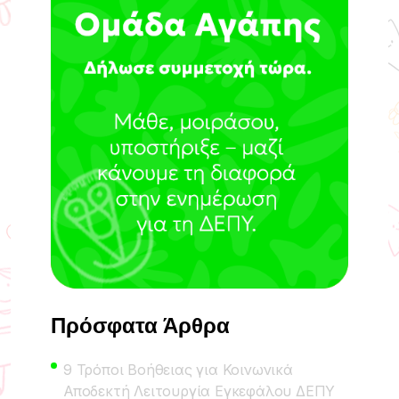
Πρόσφατα Άρθρα
9 Τρόποι Βοήθειας για Κοινωνικά
Αποδεκτή Λειτουργία Εγκεφάλου ΔΕΠΥ