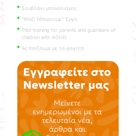
Σουβλάκι μπακαλιάρος
“Μαζί Μπορούμε” Έργο
Pilot training for parents and guardians of
children with ADHD
Ας παίξουμε με τα φαγητά