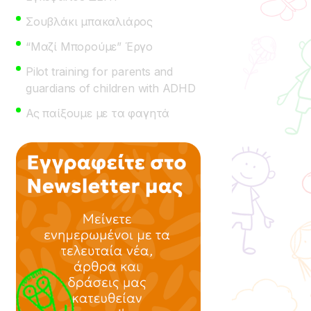
Σουβλάκι μπακαλιάρος
“Μαζί Μπορούμε” Έργο
Pilot training for parents and
guardians of children with ADHD
Ας παίξουμε με τα φαγητά