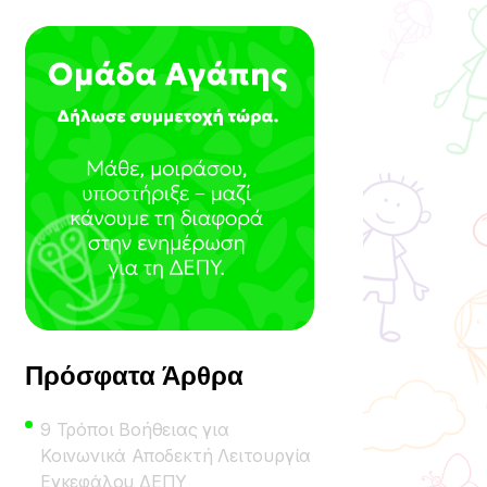
Πρόσφατα Άρθρα
9 Τρόποι Βοήθειας για
Κοινωνικά Αποδεκτή Λειτουργία
Εγκεφάλου ΔΕΠΥ