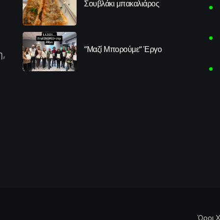
Σουβλάκι μπακαλιάρος
“Μαζί Μπορούμε” Έργο
η,
Όροι Χ