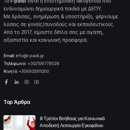
Το
i-paidi
είναι η επιστημονική οικογένεια που
ενδυναμώνει δημιουργικά παιδιά με ΔΕΠΥ.
Με δράσεις, ενημέρωση & υποστήριξη, φέρνουμε
λύσεις σε γονείς/συνοδούς και εκπαιδευτικούς.
Από το 2017, είμαστε δίπλα σας με αγάπη,
αξιοπιστία και κοινωνική προσφορά.
Email:
info@i-paidi.gr
Τηλέφωνο:
+302106778528
Κινητό
+306932611200
Top Άρθρα
9 Τρόποι Βοήθειας για Κοινωνικά
Αποδεκτή Λειτουργία Εγκεφάλου