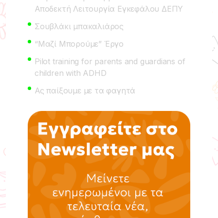
Αποδεκτή Λειτουργία Εγκεφάλου ΔΕΠΥ
Σουβλάκι μπακαλιάρος
“Μαζί Μπορούμε” Έργο
Pilot training for parents and guardians of
children with ADHD
Ας παίξουμε με τα φαγητά