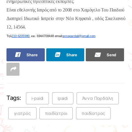
ενημερωτικές τηλεοπτικές εκπομπές.
Είναι εθελοντής Ιατρός από το 2008 στο Χαμόγελο Του Παιδιού
Διατηρεί Ιδιωτικό Ιατρείο στην Νέα Κηφισιά , οδός Σικελιανού
12, 14564.
Τηλ
210 6205980
, κιν. 6944708448 email:
annapardali@gmail.com
Share
Share
Send
Tags:
i-paidi
ipaidi
Άννα Παρδάλη
γιατρός
παιδίατροι
παιδίατρος