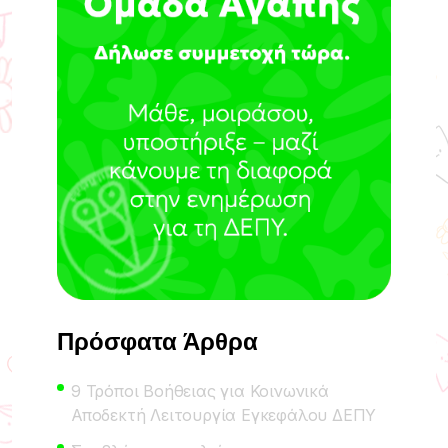
Πρόσφατα Άρθρα
9 Τρόποι Βοήθειας για Κοινωνικά
Αποδεκτή Λειτουργία Εγκεφάλου ΔΕΠΥ