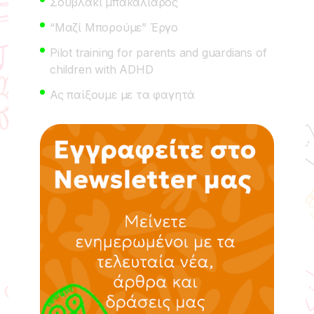
Σουβλάκι μπακαλιάρος
“Μαζί Μπορούμε” Έργο
Pilot training for parents and guardians of
children with ADHD
Ας παίξουμε με τα φαγητά