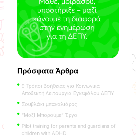
Πρόσφατα Άρθρα
9 Τρόποι Βοήθειας για Κοινωνικά
Αποδεκτή Λειτουργία Εγκεφάλου ΔΕΠΥ
Σουβλάκι μπακαλιάρος
“Μαζί Μπορούμε” Έργο
Pilot training for parents and guardians of
children with ADHD