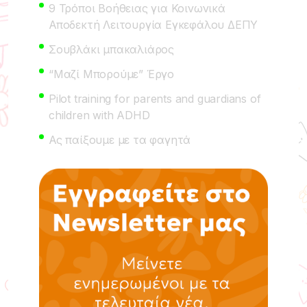
9 Τρόποι Βοήθειας για Κοινωνικά
Αποδεκτή Λειτουργία Εγκεφάλου ΔΕΠΥ
Σουβλάκι μπακαλιάρος
“Μαζί Μπορούμε” Έργο
Pilot training for parents and guardians of
children with ADHD
Ας παίξουμε με τα φαγητά