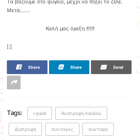
Τα βάζουμε στο ψυγείο, μέχρι να πήξει το ζελέ.
Μετά…….
Καλή μας όρεξη !!!!!!!
[:]
Share
Share
Send
Tags:
i-paidi
Ανατροφή παιδιού
Διατροφή
συνταγές
συνταγή