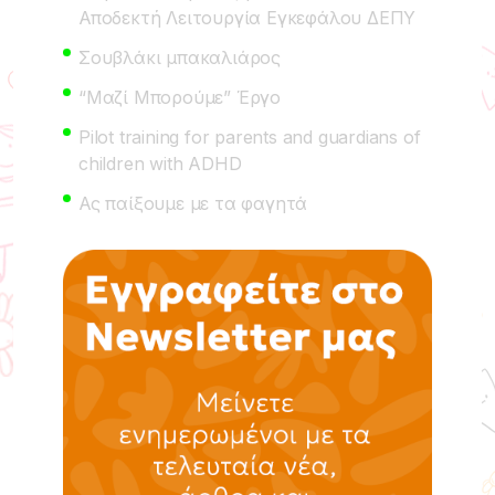
Αποδεκτή Λειτουργία Εγκεφάλου ΔΕΠΥ
Σουβλάκι μπακαλιάρος
“Μαζί Μπορούμε” Έργο
Pilot training for parents and guardians of
children with ADHD
Ας παίξουμε με τα φαγητά