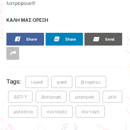
λατρέψουν!!!
ΚΑΛΗ ΜΑΣ ΟΡΕΞΗ
Share
Share
Send
Tags:
i-paidi
ipaidi
βιταμίνες
ΔΕΠ-Υ
Διατροφή
μαγειρική
μέλι
μηλόπιτα
συνταγές
συνταγή