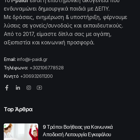
Το
i-paidi
είναι η επιστημονική οικογένεια που
ενδυναμώνει δημιουργικά παιδιά με ΔΕΠΥ.
Με δράσεις, ενημέρωση & υποστήριξη, φέρνουμε
λύσεις σε γονείς/συνοδούς και εκπαιδευτικούς.
Από το 2017, είμαστε δίπλα σας με αγάπη,
αξιοπιστία και κοινωνική προσφορά.
Email:
info@i-paidi.gr
Τηλέφωνο:
+302106778528
Κινητό
+306932611200
Top Άρθρα
9 Τρόποι Βοήθειας για Κοινωνικά
Αποδεκτή Λειτουργία Εγκεφάλου