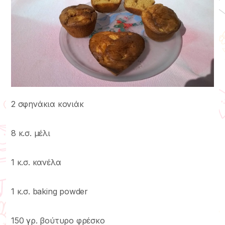
2 σφηνάκια κονιάκ
8 κ.σ. μέλι
1 κ.σ. κανέλα
1 κ.σ. baking powder
150 γρ. βούτυρο φρέσκο