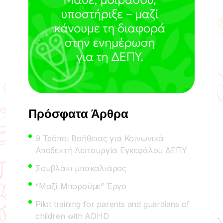
Πρόσφατα Άρθρα
9 Τρόποι Βοήθειας για Κοινωνικά
Αποδεκτή Λειτουργία Εγκεφάλου ΔΕΠΥ
Σουβλάκι μπακαλιάρος
“Μαζί Μπορούμε” Έργο
Pilot training for parents and guardians of
children with ADHD