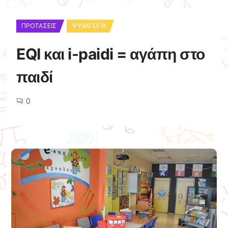
ΠΡΟΤΆΣΕΙΣ
ΨΥΧΑΓΩΓΊΑ
EQI και i-paidi = αγάπη στο
παιδί
0