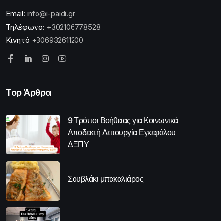
Email:
info@i-paidi.gr
Τηλέφωνο:
+302106778528
Κινητό
+306932611200
Top Άρθρα
9 Τρόποι Βοήθειας για Κοινωνικά
Αποδεκτή Λειτουργία Εγκεφάλου
ΔΕΠΥ
Σουβλάκι μπακαλιάρος