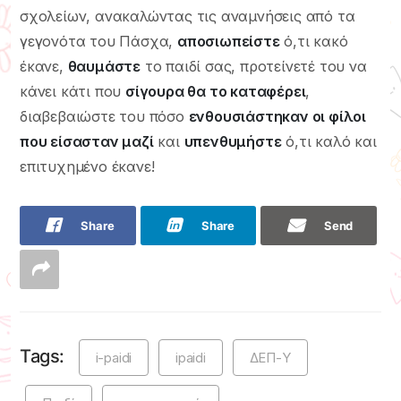
σχολείων, ανακαλώντας τις αναμνήσεις από τα
γεγονότα του Πάσχα,
αποσιωπείστε
ό,τι κακό
έκανε,
θαυμάστε
το παιδί σας, προτείνετέ του να
κάνει κάτι που
σίγουρα θα το καταφέρει
,
διαβεβαιώστε του πόσο
ενθουσιάστηκαν οι φίλοι
που είσασταν μαζί
και
υπενθυμήστε
ό,τι καλό και
επιτυχημένο έκανε!
Share
Share
Send
Tags:
i-paidi
ipaidi
ΔΕΠ-Υ