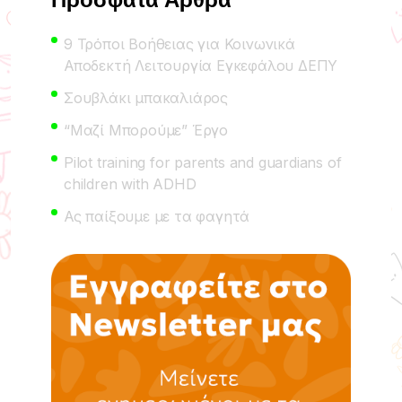
9 Τρόποι Βοήθειας για Κοινωνικά
Αποδεκτή Λειτουργία Εγκεφάλου ΔΕΠΥ
Σουβλάκι μπακαλιάρος
“Μαζί Μπορούμε” Έργο
Pilot training for parents and guardians of
children with ADHD
Ας παίξουμε με τα φαγητά