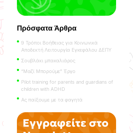
Πρόσφατα Άρθρα
9 Τρόποι Βοήθειας για Κοινωνικά
Αποδεκτή Λειτουργία Εγκεφάλου ΔΕΠΥ
Σουβλάκι μπακαλιάρος
“Μαζί Μπορούμε” Έργο
Pilot training for parents and guardians of
children with ADHD
Ας παίξουμε με τα φαγητά