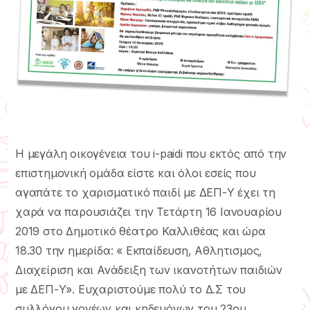
Η μεγάλη οικογένεια του i-paidi που εκτός από την
επιστημονική ομάδα είστε και όλοι εσείς που
αγαπάτε το χαρισματικό παιδί με ΔΕΠ-Υ έχει τη
χαρά να παρουσιάζει την Τετάρτη 16 Ιανουαρίου
2019 στο Δημοτικό θέατρο Καλλιθέας και ώρα
18.30 την ημερίδα: « Εκπαίδευση, Αθλητισμος,
Διαχείριση και Ανάδειξη των ικανοτήτων παιδιών
με ΔΕΠ-Υ». Ευχαριστούμε πολύ το Δ.Σ του
συλλόγου γονέων και κηδεμόνων του 23ου