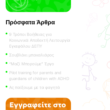
Πρόσφατα Άρθρα
9 Τρόποι Βοήθειας για
Κοινωνικά Αποδεκτή Λειτουργία
Εγκεφάλου ΔΕΠΥ
Σουβλάκι μπακαλιάρος
“Μαζί Μπορούμε” Έργο
Pilot training for parents and
guardians of children with ADHD
Ας παίξουμε με τα φαγητά