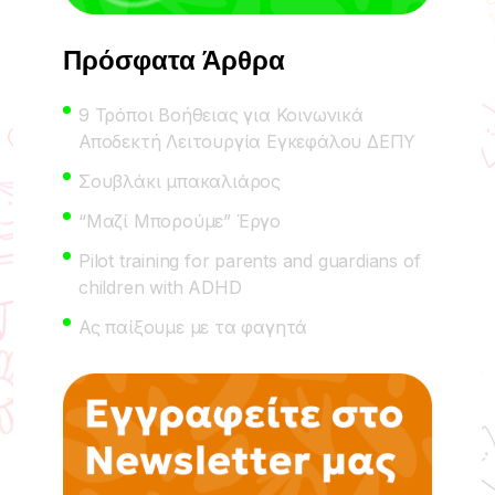
Πρόσφατα Άρθρα
9 Τρόποι Βοήθειας για Κοινωνικά
Αποδεκτή Λειτουργία Εγκεφάλου ΔΕΠΥ
Σουβλάκι μπακαλιάρος
“Μαζί Μπορούμε” Έργο
Pilot training for parents and guardians of
children with ADHD
Ας παίξουμε με τα φαγητά