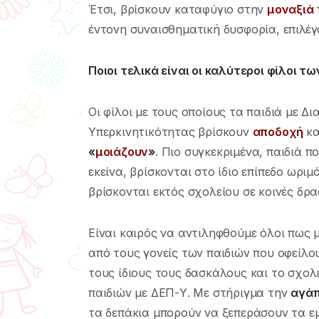
Έτσι, βρίσκουν καταφύγιο στην
μοναξιά
έντονη συναισθηματική δυσφορία, επιλέ
Ποιοι τελικά είναι οι καλύτεροι φίλοι τ
Οι φίλοι με τους οποίους τα παιδιά με 
Υπερκινητικότητας βρίσκουν
αποδοχή
κα
«
μοιάζουν
»
. Πιο συγκεκριμένα, παιδιά π
εκείνα, βρίσκονται στο ίδιο επίπεδο ωρι
βρίσκονται εκτός σχολείου σε κοινές δρ
Είναι καιρός να αντιληφθούμε όλοι πως 
από τους γονείς των παιδιών που οφείλου
τους ίδιους τους δασκάλους και το σχολ
παιδιών με ΔΕΠ-Υ. Με στήριγμα την
αγάπ
τα δεπάκια μπορούν να ξεπεράσουν τα ε