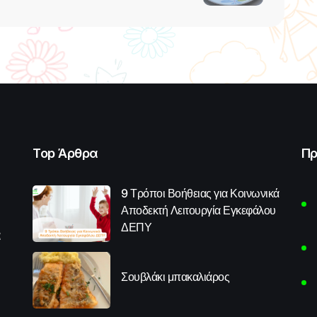
Top Άρθρα
Πρ
9 Τρόποι Βοήθειας για Κοινωνικά
Αποδεκτή Λειτουργία Εγκεφάλου
ΔΕΠΥ
α
Σουβλάκι μπακαλιάρος