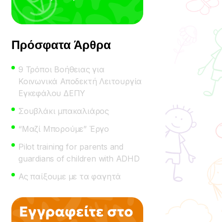
Πρόσφατα Άρθρα
9 Τρόποι Βοήθειας για
Κοινωνικά Αποδεκτή Λειτουργία
Εγκεφάλου ΔΕΠΥ
Σουβλάκι μπακαλιάρος
“Μαζί Μπορούμε” Έργο
Pilot training for parents and
guardians of children with ADHD
Ας παίξουμε με τα φαγητά