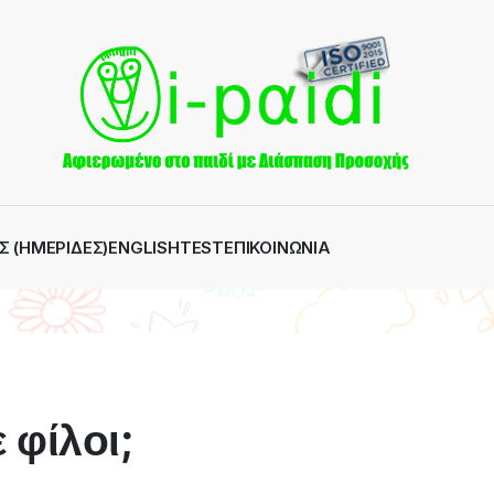
Σ (ΗΜΕΡΊΔΕΣ)
ENGLISH
TEST
ΕΠΙΚΟΙΝΩΝΊΑ
 φίλοι;