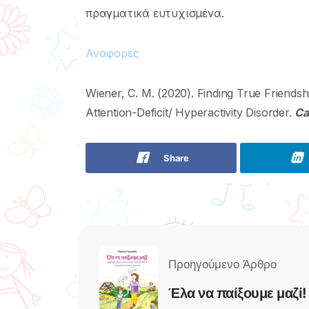
πραγματικά ευτυχισμένα.
Αναφορές
Wiener, C. M. (2020). Finding True Friends
Attention-Deficit/ Hyperactivity Disorder.
Ca
Share
Έλα να παίξουμε μαζί!