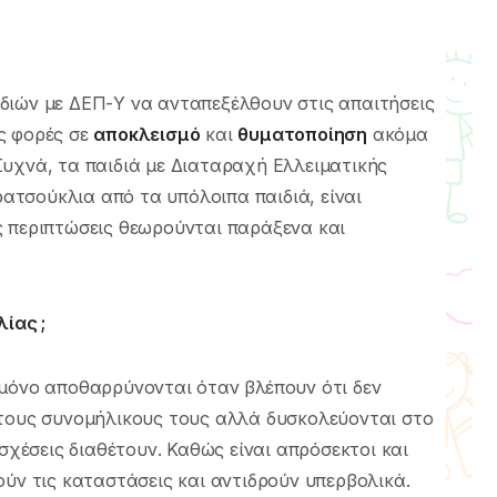
διών με ΔΕΠ-Υ να ανταπεξέλθουν στις απαιτήσεις
ς φορές σε
αποκλεισμό
και
θυματοποίηση
ακόμα
υχνά, τα παιδιά με Διαταραχή Ελλειματικής
τσούκλια από τα υπόλοιπα παιδιά, είναι
ς περιπτώσεις θεωρούνται παράξενα και
ίας ;
 μόνο αποθαρρύνονται όταν βλέπουν ότι δεν
 τους συνομήλικους τους αλλά δυσκολεύονται στο
 σχέσεις διαθέτουν. Καθώς είναι απρόσεκτοι και
ούν τις καταστάσεις και αντιδρούν υπερβολικά.