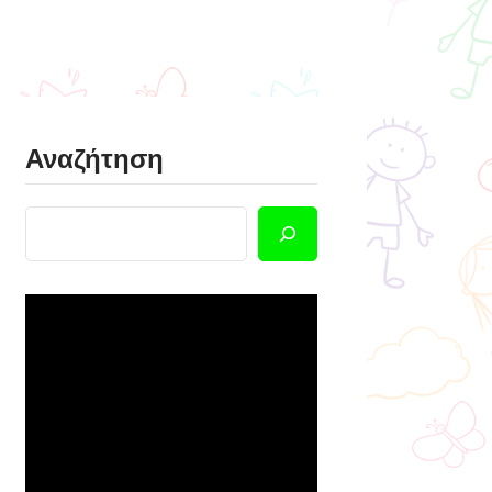
Αναζήτηση