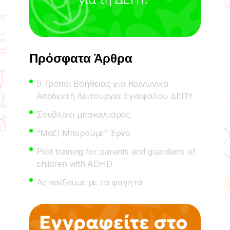
Πρόσφατα Άρθρα
9 Τρόποι Βοήθειας για Κοινωνικά
Αποδεκτή Λειτουργία Εγκεφάλου ΔΕΠΥ
Σουβλάκι μπακαλιάρος
“Μαζί Μπορούμε” Έργο
Pilot training for parents and guardians of
children with ADHD
Ας παίξουμε με τα φαγητά