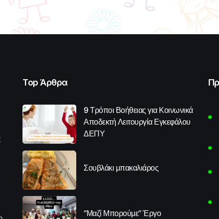
Top Άρθρα
Πρ
9 Τρόποι Βοήθειας για Κοινωνικά
Αποδεκτή Λειτουργία Εγκεφάλου
ΔΕΠΥ
α
Σουβλάκι μπακαλιάρος
“Μαζί Μπορούμε” Έργο
η,