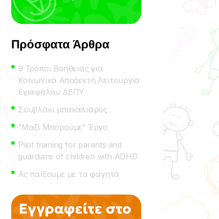
Πρόσφατα Άρθρα
9 Τρόποι Βοήθειας για
Κοινωνικά Αποδεκτή Λειτουργία
Εγκεφάλου ΔΕΠΥ
Σουβλάκι μπακαλιάρος
“Μαζί Μπορούμε” Έργο
Pilot training for parents and
guardians of children with ADHD
Ας παίξουμε με τα φαγητά