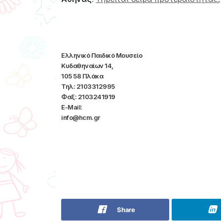
Ελληνικό Παιδικό Μουσείο
Κυδαθηναίων 14,
105 58 Πλάκα
Τηλ: 2103312995
Φαξ: 2103241919
E-Mail:
info@hcm.gr
Share