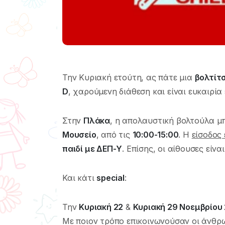
Την Κυριακή ετούτη, ας πάτε μια
βολτίτ
D
, χαρούμενη διάθεση και είναι ευκαιρία
Στην
Πλάκα
, η απολαυστική βολτούλα μ
Μουσείο
, από τις
10:00-15:00
. Η
είσοδος 
παιδί με ΔΕΠ-Υ
. Επίσης, οι αίθουσες είνα
Και κάτι
special
:
Την
Κυριακή 22
&
Κυριακή 29 Νοεμβρίου
Με ποιον τρόπο επικοινωνούσαν οι άνθρω