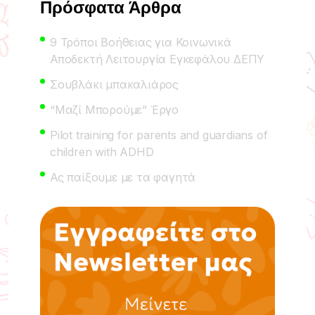
Πρόσφατα Άρθρα
9 Τρόποι Βοήθειας για Κοινωνικά
Αποδεκτή Λειτουργία Εγκεφάλου ΔΕΠΥ
Σουβλάκι μπακαλιάρος
“Μαζί Μπορούμε” Έργο
Pilot training for parents and guardians of
children with ADHD
Ας παίξουμε με τα φαγητά